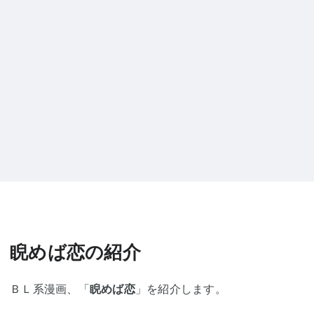
睨めば恋の紹介
ＢＬ系漫画、「
睨めば恋
」を紹介します。