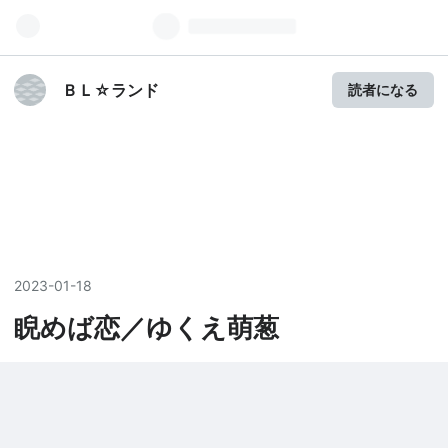
ＢＬ☆ランド
読者になる
2023
-
01
-
18
睨めば恋／ゆくえ萌葱